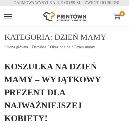
DARMOWA WYSYŁKA JUŻ OD 99 ZŁ | ZWROT DO 30 DNI
0
S
S
k
k
KATEGORIA:
DZIEŃ MAMY
i
i
p
p
Strona główna
/
Damskie
/
Okazjonalne
/
Dzień mamy
t
t
o
o
KOSZULKA NA DZIEŃ
n
c
a
o
MAMY – WYJĄTKOWY
v
n
PREZENT DLA
i
t
g
e
NAJWAŻNIEJSZEJ
a
n
KOBIETY!
t
t
i