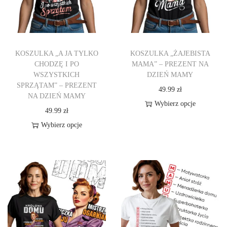
KOSZULKA „A JA TYLKO
KOSZULKA „ŻAJEBISTA
CHODZĘ I PO
MAMA” – PREZENT NA
WSZYSTKICH
DZIEŃ MAMY
SPRZĄTAM” – PREZENT
49.99
zł
NA DZIEŃ MAMY
Wybierz opcje
49.99
zł
T
Wybierz opcje
e
T
n
e
p
n
r
p
o
r
d
o
u
d