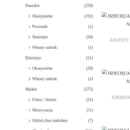
i
Damskie
(250)
o
Okazjonalne
(192)
n
Pozostałe
(1)
Śmieszne
(56)
ZASZYTY
Własny nadruk
(1)
Dziecięce
(21)
Okazjonalne
(20)
Własny nadruk
(1)
Męskie
(575)
STRASZN
Filmy / Anime
(51)
Motoryzacja
(11)
Odzież (bez nadruku)
(7)