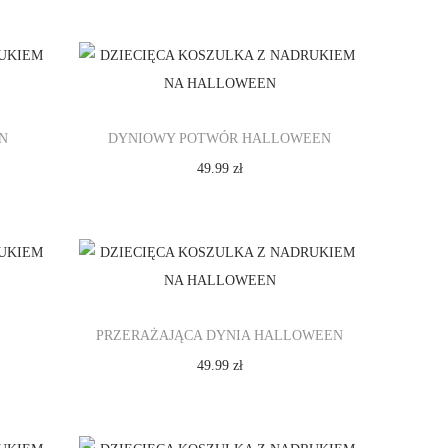
Wybierz opcje
T
e
n
p
N
DYNIOWY POTWÓR HALLOWEEN
r
49.99
zł
o
Wybierz opcje
d
T
u
e
k
n
t
p
m
PRZERAŻAJĄCA DYNIA HALLOWEEN
r
a
49.99
zł
o
w
Wybierz opcje
d
i
T
u