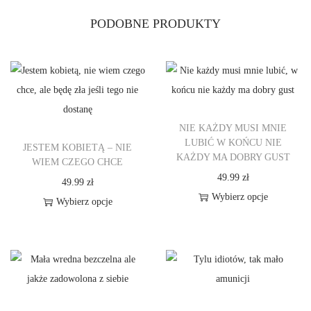
O
PODOBNE PRODUKTY
J
A
M
A
M
A
NIE KAŻDY MUSI MNIE
W
LUBIĆ W KOŃCU NIE
JESTEM KOBIETĄ – NIE
KAŻDY MA DOBRY GUST
Y
WIEM CZEGO CHCE
49.99
zł
M
49.99
zł
Wybierz opcje
I
Wybierz opcje
T
A
T
e
T
e
n
A
n
p
p
r
r