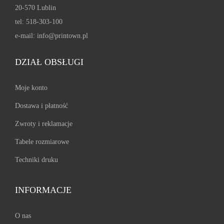
w
a
a
20-570 Lublin
w
i
n
n
tel: 518-303-100
i
e
t
t
e-mail:
info@printown.pl
e
l
ó
ó
l
e
w
DZIAŁ OBSŁUGI
w
e
w
.
.
w
a
O
Moje konto
O
a
r
p
p
Dostawa i płatność
r
i
c
c
i
Zwroty i reklamacje
a
j
j
a
n
e
Tabele rozmiarowe
e
n
t
m
m
Techniki druku
t
ó
o
o
ó
w
ż
ż
INFORMACJE
w
.
n
n
.
O
a
a
O nas
O