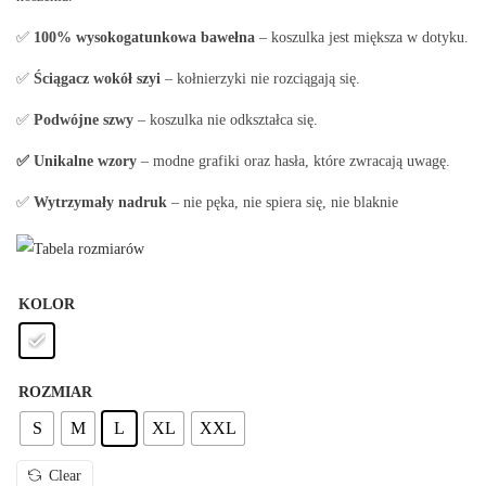
✅
100% wysokogatunkowa bawełna
– koszulka jest miększa w dotyku.
✅
Ściągacz wokół szyi
– kołnierzyki nie rozciągają się.
✅
Podwójne szwy
– koszulka nie odkształca się.
✅ Unikalne wzory
– modne grafiki oraz hasła, które zwracają uwagę.
✅
Wytrzymały nadruk
– nie pęka, nie spiera się, nie blaknie
KOLOR
ROZMIAR
S
M
L
XL
XXL
Clear