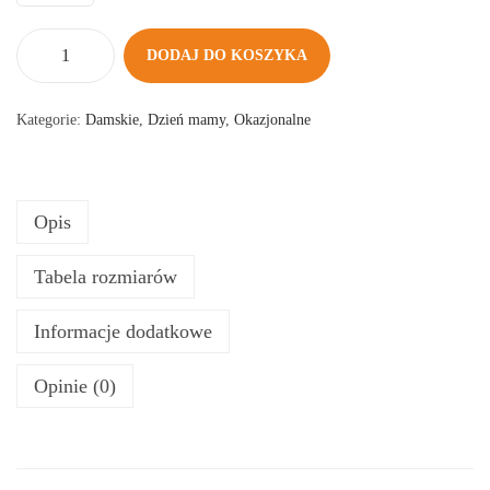
DODAJ DO KOSZYKA
i
l
Kategorie:
Damskie
,
Dzień mamy
,
Okazjonalne
o
ś
ć
Opis
K
O
Tabela rozmiarów
S
Z
Informacje dodatkowe
U
L
Opinie (0)
K
A
M