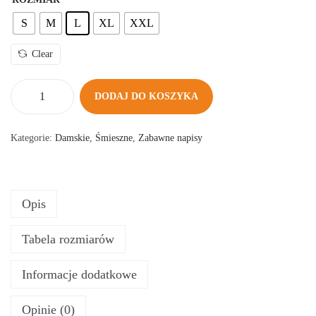
S
M
L
XL
XXL
Clear
DODAJ DO KOSZYKA
i
l
Kategorie:
Damskie
,
Śmieszne
,
Zabawne napisy
o
ś
ć
Opis
K
O
Tabela rozmiarów
S
Z
Informacje dodatkowe
U
L
Opinie (0)