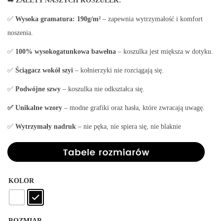
➡️ ZALETY NASZYCH KOSZULEK:
✅
Wysoka gramatura:
190g/m²
– zapewnia wytrzymałość i komfort
noszenia.
✅
100% wysokogatunkowa bawełna
– koszulka jest miększa w dotyku.
✅
Ściągacz wokół szyi
– kołnierzyki nie rozciągają się.
✅
Podwójne szwy
– koszulka nie odkształca się.
✅ Unikalne wzory
– modne grafiki oraz hasła, które zwracają uwagę.
✅
Wytrzymały nadruk
– nie pęka, nie spiera się, nie blaknie
KOLOR
ROZMIAR