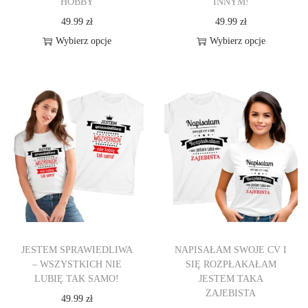
HOBBY
INNYM!
49.99
zł
49.99
zł
Wybierz opcje
Wybierz opcje
T
T
e
e
n
n
p
p
r
r
o
o
d
d
u
u
k
k
t
t
JESTEM SPRAWIEDLIWA
NAPISAŁAM SWOJE CV I
m
m
– WSZYSTKICH NIE
SIĘ ROZPŁAKAŁAM
a
a
LUBIĘ TAK SAMO!
JESTEM TAKA
w
w
ZAJEBISTA
49.99
zł