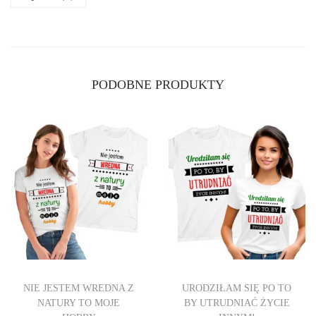
K
A
D
A
PODOBNE PRODUKTY
M
S
K
A
A
D
I
O
S
NIE JESTEM WREDNA Z
URODZIŁAM SIĘ PO TO
NATURY TO MOJE
BY UTRUDNIAĆ ŻYCIE