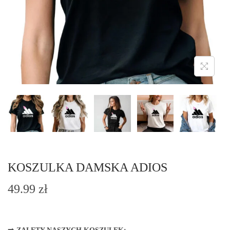
o
n
KOSZULKA DAMSKA ADIOS
49.99
zł