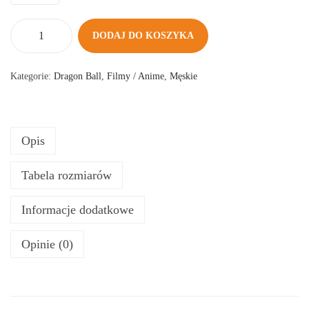
DODAJ DO KOSZYKA
i
l
Kategorie:
Dragon Ball
,
Filmy / Anime
,
Męskie
o
ś
ć
Opis
F
R
Tabela rozmiarów
I
E
Informacje dodatkowe
Z
A
Opinie (0)
F
I
N