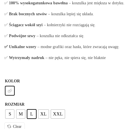
✅
100% wysokogatunkowa bawełna
– koszulka jest miększa w dotyku.
✅
Brak bocznych szwów
– koszulka lepiej się układa.
✅
Ściągacz wokół szyi
– kołnierzyki nie rozciągają się.
✅
Podwójne szwy
– koszulka nie odkształca się.
✅ Unikalne wzory
– modne grafiki oraz hasła, które zwracają uwagę.
✅
Wytrzymały nadruk
– nie pęka, nie spiera się, nie blaknie
KOLOR
ROZMIAR
S
M
L
XL
XXL
Clear