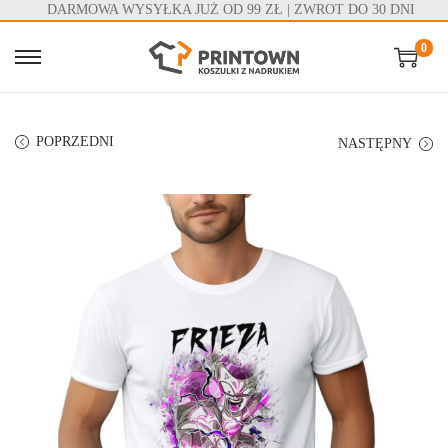
DARMOWA WYSYŁKA JUŻ OD 99 ZŁ | ZWROT DO 30 DNI
0
S
S
k
k
i
i
POPRZEDNI
NASTĘPNY
p
p
t
t
o
o
n
c
a
o
v
n
i
t
g
e
a
n
t
t
i