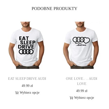
A
PODOBNE PRODUKTY
L
F
O
R
M
EAT SLEEP DRIVE AUDI
ONE LOVE.. .. AUDI
LOVE
49.99
zł
49.99
zł
Wybierz opcje
Wybierz opcje
T
T
e