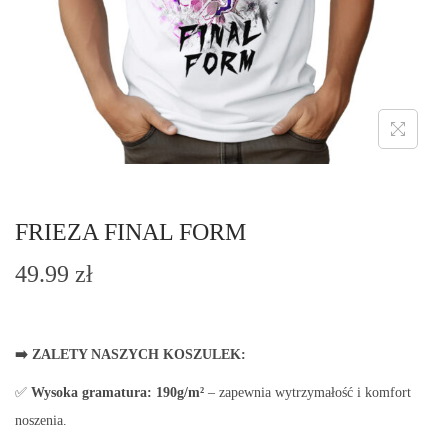
o
n
FRIEZA FINAL FORM
49.99
zł
➡️ ZALETY NASZYCH KOSZULEK:
✅
Wysoka gramatura:
190g/m²
– zapewnia wytrzymałość i komfort
noszenia.