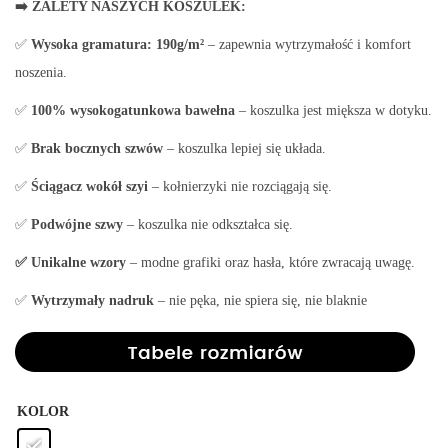
➡️ ZALETY NASZYCH KOSZULEK:
✅
Wysoka gramatura:
190g/m²
– zapewnia wytrzymałość i komfort
noszenia.
✅
100% wysokogatunkowa bawełna
– koszulka jest miększa w dotyku.
✅
Brak bocznych szwów
– koszulka lepiej się układa.
✅
Ściągacz wokół szyi
– kołnierzyki nie rozciągają się.
✅
Podwójne szwy
– koszulka nie odkształca się.
✅ Unikalne wzory
– modne grafiki oraz hasła, które zwracają uwagę.
✅
Wytrzymały nadruk
– nie pęka, nie spiera się, nie blaknie
KOLOR