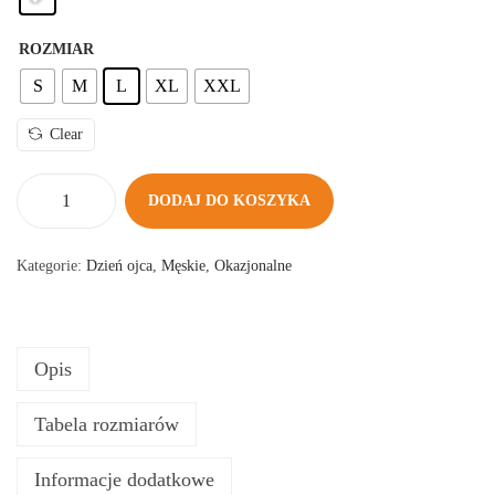
ROZMIAR
S
M
L
XL
XXL
Clear
DODAJ DO KOSZYKA
i
l
Kategorie:
Dzień ojca
,
Męskie
,
Okazjonalne
o
ś
ć
Opis
N
A
Tabela rozmiarów
J
L
Informacje dodatkowe
E