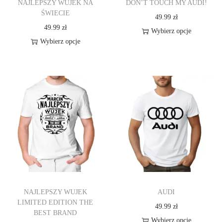
NAJLEPSZY WUJEK NA
DON’T TOUCH MY AUDI!
E
ŚWIECIE
49.99
zł
49.99
zł
Wybierz opcje
Wybierz opcje
T
T
e
e
n
n
p
p
r
r
o
o
d
d
u
u
k
k
t
t
m
NAJLEPSZY WUJEK
AUDI
m
a
LIMITED EDITION THE
49.99
zł
a
w
BEST BRAND
Wybierz opcje
w