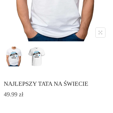
o
n
NAJLEPSZY TATA NA ŚWIECIE
49.99
zł