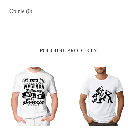
P
Opinie (0)
S
Z
Y
T
PODOBNE PRODUKTY
A
T
A
N
A
Ś
W
I
E
C
I