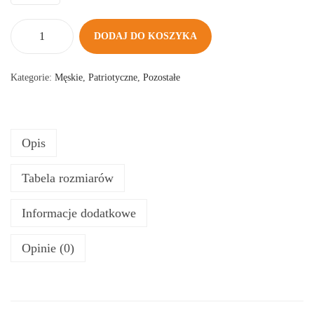
DODAJ DO KOSZYKA
i
l
Kategorie:
Męskie
,
Patriotyczne
,
Pozostałe
o
ś
ć
Opis
K
O
Tabela rozmiarów
S
Z
Informacje dodatkowe
U
L
Opinie (0)
K
A
B