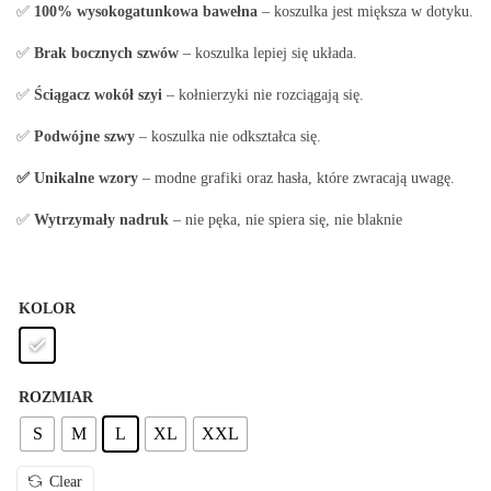
✅
100% wysokogatunkowa bawełna
– koszulka jest miększa w dotyku.
✅
Brak bocznych szwów
– koszulka lepiej się układa.
✅
Ściągacz wokół szyi
– kołnierzyki nie rozciągają się.
✅
Podwójne szwy
– koszulka nie odkształca się.
✅ Unikalne wzory
– modne grafiki oraz hasła, które zwracają uwagę.
✅
Wytrzymały nadruk
– nie pęka, nie spiera się, nie blaknie
KOLOR
ROZMIAR
S
M
L
XL
XXL
Clear