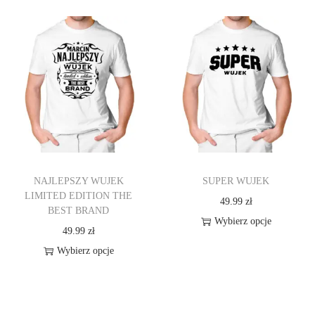
e
e
n
n
p
p
r
r
o
o
d
d
u
u
k
k
t
t
NAJLEPSZY WUJEK
SUPER WUJEK
m
m
LIMITED EDITION THE
49.99
zł
a
a
BEST BRAND
Wybierz opcje
w
w
49.99
zł
T
i
i
Wybierz opcje
e
e
e
T
n
l
l
e
p
e
e
n