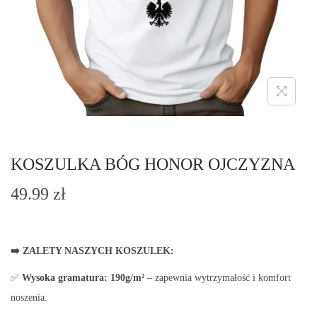
o
n
KOSZULKA BÓG HONOR OJCZYZNA
49.99
zł
➡️ ZALETY NASZYCH KOSZULEK:
✅
Wysoka gramatura:
190g/m²
– zapewnia wytrzymałość i komfort
noszenia.