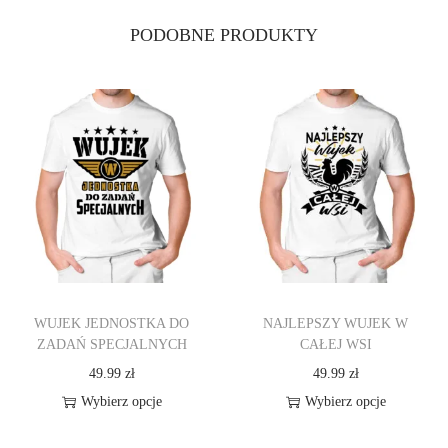
Ó
PODOBNE PRODUKTY
G
H
O
N
O
R
O
J
C
Z
Y
WUJEK JEDNOSTKA DO
NAJLEPSZY WUJEK W
Z
ZADAŃ SPECJALNYCH
CAŁEJ WSI
N
49.99
zł
49.99
zł
A
Wybierz opcje
Wybierz opcje
T
T